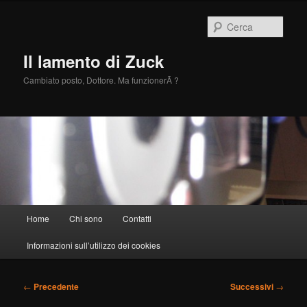
Vai
al
Cerca
contenuto
principale
Il lamento di Zuck
Cambiato posto, Dottore. Ma funzionerÃ ?
Menu
Home
Chi sono
Contatti
principale
Informazioni sull’utilizzo dei cookies
Navigazione
←
Precedente
Successivi
→
articolo