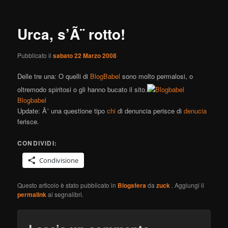
Urca, s’Ã¨ rotto!
Pubblicato il
sabato 22 Marzo 2008
Delle tre una: O quelli di
BlogBabel
sono molto permalosi, o
oltremodo spiritosi o gli hanno bucato il sito.
Blogbabel
Update: Ã¨ una questione tipo
chi
di denuncia perisce di
denucia
ferisce.
CONDIVIDI:
Condivisione
Questo articolo è stato pubblicato in
Blogsfera
da
zuck
. Aggiungi il
permalink
ai segnalibri.