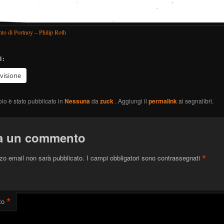
to di Portnoy – Philip Roth
I:
visione
olo è stato pubblicato in
Nessuna
da
zuck
. Aggiungi il
permalink
ai segnalibri.
a un commento
*
izzo email non sarà pubblicato.
I campi obbligatori sono contrassegnati
*
to