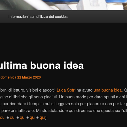
Informazioni sull’utilizzo dei cookies
ultima buona idea
l
domenica 22 Marzo 2020
iorni di letture, visioni e ascolti,
Luca Sofri
ha avuto
una buona idea
. Q
ine di libri che gli sono piaciuti. Un buon modo per dare spunti a chi l
 per ricordare i tempi in cui si leggeva solo per piacere e non per far 
pare cristallizzato. Mi sto stufando e quindi penso che questa sia l’ul
qui
e
qui
e
qui
e
qui
e
qui
):