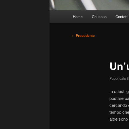
Menu
Home
Chi sono
Contatti
principale
Navigazione
←
Precedente
articolo
Un’
Pubblicato i
In questi g
postare pag
cercando e
tempo che 
altre sono