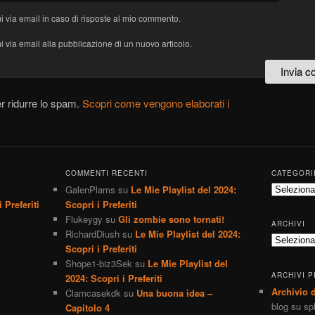
i via email in caso di risposte al mio commento.
i via email alla pubblicazione di un nuovo articolo.
er ridurre lo spam.
Scopri come vengono elaborati i
COMMENTI RECENTI
CATEGORI
Categorie
GalenPlams
su
Le Mie Playlist del 2024:
 Preferiti
Scopri i Preferiti
Flukeygy
su
Gli zombie sono tornati!
ARCHIVI
RichardDiush
su
Le Mie Playlist del 2024:
Archivi
Scopri i Preferiti
Shope1-biz3Sek
su
Le Mie Playlist del
ARCHIVI 
2024: Scopri i Preferiti
Archivio 
Clamcasekdk
su
Una buona idea –
blog su sp
Capitolo 4