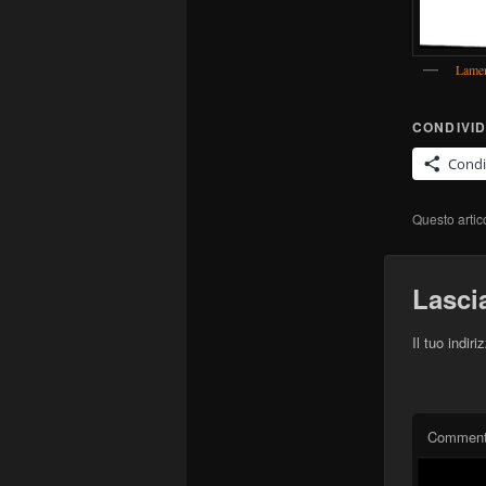
Lamen
CONDIVID
Condi
Questo artic
Lasci
Il tuo indir
Commen