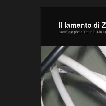
Vai
al
contenuto
Il lamento di 
principale
Cambiato posto, Dottore. Ma f