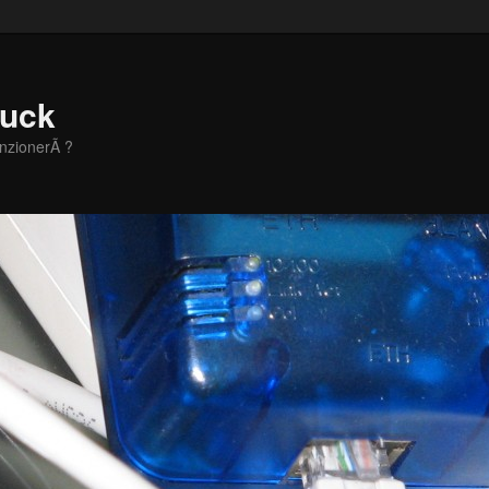
Zuck
unzionerÃ ?