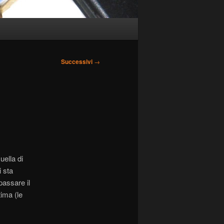
Successivi
→
uella di
i sta
passare il
tima (le