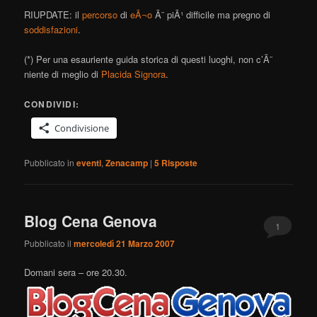
RIUPDATE: il
percorso
di
eÃ¬o
Ã¨ piÃ¹ difficile ma pregno di
soddisfazioni
.
(*) Per una esauriente guida storica di questi luoghi, non c’Ã¨
niente di meglio di
Placida Signora
.
CONDIVIDI:
Condivisione
Pubblicato in
eventi
,
Zenacamp
|
5
Risposte
Blog Cena Genova
1
Pubblicato il
mercoledì 21 Marzo 2007
Domani sera – ore 20.30.