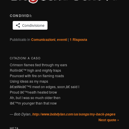
CONDIVIDI:
Condivisione
Pubblicato in
Comunicazioni
,
eventi
|
1
Risposta
CITAZIONI A CASO
Crimson flames tied through my ears
Rollinâ€™ high and mighty traps
Pounced with fire on flaming roads
Using ideas as my maps
â€œWeâ€™ll meet on edges, soon,â€ said I
Proud â€™neath heated brow
Ah, but I was so much older then
Iâ€™m younger than that now
—
Bob Dylan
,
http://www.bobdylan.com/us/songs/my-back-pages
Next quote »
META