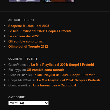
Emotional Rescue
Fables of the
(2009 Remaster)
Reconstruction
by The Rolling
by R.E.M.
Stones
Played 34 times.
Played 35 times.
ARTICOLI RECENTI
Scoperte Musicali del 2025
Le Mie Playlist del 2024: Scopri i Preferiti
Le canzoni del 2022
Gli zombie sono tornati!
Olimpiadi di Toronto 2112
COMMENTI RECENTI
GalenPlams
su
Le Mie Playlist del 2024: Scopri i Preferiti
Flukeygy
su
Gli zombie sono tornati!
RichardDiush
su
Le Mie Playlist del 2024: Scopri i Preferiti
Shope1-biz3Sek
su
Le Mie Playlist del 2024: Scopri i Preferiti
Clamcasekdk
su
Una buona idea – Capitolo 4
CATEGORIE
Categorie