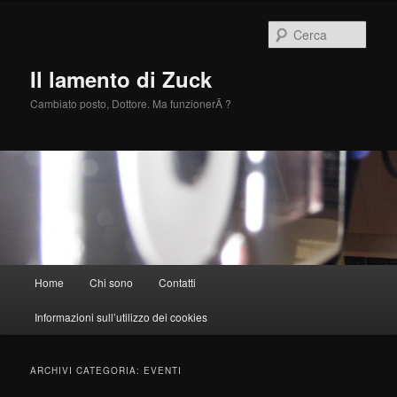
Vai
Vai
al
al
Cerca
contenuto
contenuto
principale
secondario
Il lamento di Zuck
Cambiato posto, Dottore. Ma funzionerÃ ?
Menu
Home
Chi sono
Contatti
principale
Informazioni sull’utilizzo dei cookies
ARCHIVI CATEGORIA:
EVENTI