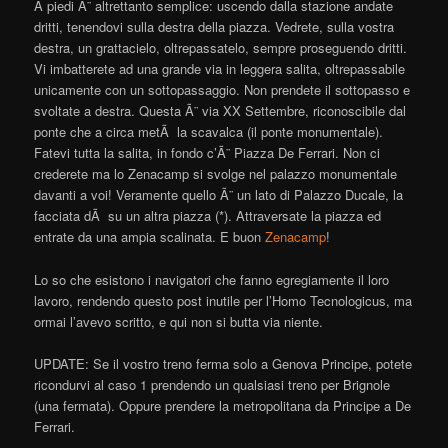
A piedi Ã¨ altrettanto semplice: uscendo dalla stazione andate
dritti, tenendovi sulla destra della piazza. Vedrete, sulla vostra
destra, un grattacielo, oltrepassatelo, sempre proseguendo dritti.
Vi imbatterete ad una grande via in leggera salita, oltrepassabile
unicamente con un sottopassaggio. Non prendete il sottopasso e
svoltate a destra. Questa Ã¨ via XX Settembre, riconoscibile dal
ponte che a circa metÃ la scavalca (il ponte monumentale).
Fatevi tutta la salita, in fondo c’Ã¨ Piazza De Ferrari. Non ci
crederete ma lo Zenacamp si svolge nel palazzo monumentale
davanti a voi! Veramente quello Ã¨ un lato di Palazzo Ducale, la
facciata dÃ su un altra piazza (*). Attraversate la piazza ed
entrate da una ampia scalinata. E buon
Zenacamp
!
Lo so che esistono i navigatori che fanno egregiamente il loro
lavoro, rendendo questo post inutile per l’Homo Tecnologicus, ma
ormai l’avevo scritto, e qui non si butta via niente.
UPDATE: Se il vostro treno ferma solo a Genova Principe, potete
ricondurvi al caso 1 prendendo un qualsiasi treno per Brignole
(una fermata). Oppure prendere la metropolitana da Principe a De
Ferrari.