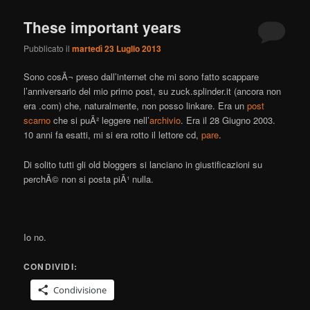
These important years
Pubblicato il
martedì 23 Luglio 2013
Sono cosÃ¬ preso dall’internet che mi sono fatto scappare
l’anniversario del mio primo post, su zuck.splinder.it (ancora non
era .com) che, naturalmente, non posso linkare. Era un
post
scarno
che si puÃ² leggere nell’
archivio
. Era il 28 Giugno 2003.
10 anni fa esatti, mi si era rotto il lettore cd,
pare
.
Di solito tutti gli old bloggers si lanciano in giustificazioni su
perchÃ© non si posta piÃ¹ nulla.
Io no.
CONDIVIDI:
Condivisione