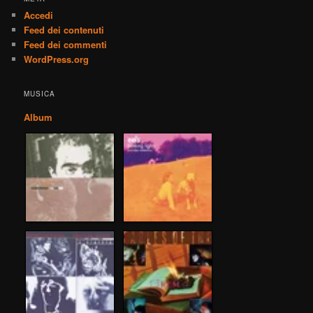
Accedi
Feed dei contenuti
Feed dei commenti
WordPress.org
MUSICA
Album
Lifes Rich Pageant
Blinking Lights And
by R.E.M.
Other Revelations
Played 42 times.
by Eels
Played 40 times.