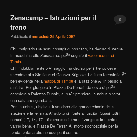
Zenacamp – Istruzioni per il
5
treno
Pubblicato il
mercoledì 25 Aprile 2007
Chi, malgrado i reiterati consigli di non farlo, ha deciso di venire
in macchina allo Zenacamp, puÃ² seguire il
vademecum di
Tambu
.
Chi, indubbiamente piÃ¹ saggio, ha deciso per il treno, deve
scendere alla Stazione di Genova Brignole. La linea ferroviaria Ã¨
ben evidente nella
mappa di Tambu
e la stazione Ã¨ in basso a
sinistra. Per giungere in Piazza De Ferrari, da dove si puÃ²
accedere a Palazzo Ducale, si puÃ² prendere l’autobus o farsi
una salutare sgambata.
Per l’autobus, i biglietti li vendono alla grande edicola della
stazione e la fermata Ã¨ subito di fronte all’uscita. Quasi tutti i
numeri (17, 14, 47, 18 sono quelli che mi vengono in mente)
vanno bene, e Piazza De Ferrari Ã¨ molto riconoscibile per la
tonda fontana che ne occupa il centro.