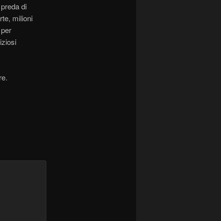
 preda di
te, milioni
 per
iziosi
re.