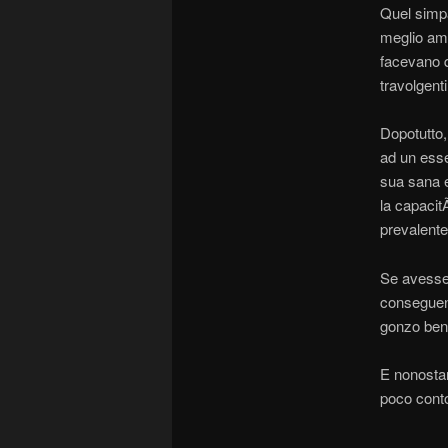
Quel simpa
meglio amb
facevano 
travolgent
Dopotutto,
ad un esse
sua sana e
la capacit
prevalente 
Se avesser
conseguenz
gonzo ben 
E nonostan
poco cont