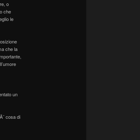
re, o
lo che
glio le
posizione
ma che la
importante,
ll’umore
entato un
 Ã¨ cosa di