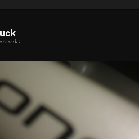
Zuck
unzionerÃ ?