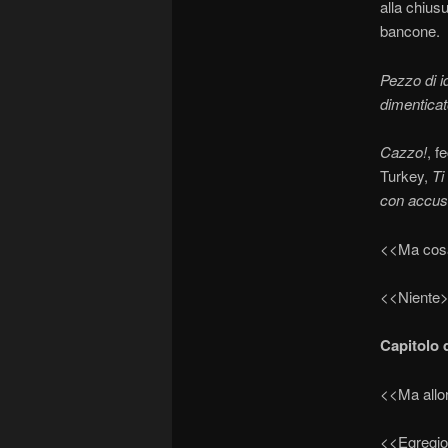
alla chius
bancone.
Pezzo di id
dimenticat
Cazzo!
, f
Turkey,
Ti
con accus
<<Ma cosa
<<Niente
Capitolo 
<<Ma allo
<<Egregio 