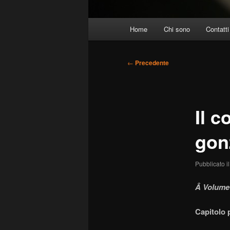
Menu
Home
Chi sono
Contatti
principale
Navigazione
←
Precedente
articolo
Il 
gonz
Pubblicato i
Â Volume
Capitolo 