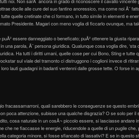
 tutti noi. Non sarÃ ancora in grado di riconoscere il cavallo vincent
ttrae docile alle cure del suo fantino anoressico, ma come noi Ã¨ fatto 
tutte quelle cretinate che ci formano, in tutto simile in elementi e ener
amato Presidente. Magari con meno voglia di ficcarlo ovunque, ma tal
 puÃ² essere danneggiato o beneficato; puÃ² ottenere la giusta ripara
i, in una parola, Ã¨ persona giuridica. Qualunque cosa voglia dire, ‘sta
ridica. Ha tutti i diritti umani, quelle cose per cui Bono, Sting e tutte q
ockstar sul viale del tramonto ci distruggono i coglioni invece di ritirar
 loro lauti guadagni in badanti ventenni dalle grosse tette. O forse in a
io fracassamarroni, quali sarebbero le conseguenze se questo embr
on poca attenzione, subisse una qualche disgrazia? O se solo per il s
ito, cosa naturale in un cosÃ¬ piccolo essere, si lasciasse andare i
e che ne fiaccasse le energie, riducendole a quelle di un pugile che, 
ella categoria minore, si fosse sfiancato di lassativi? E se in questo st