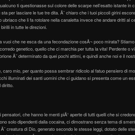
alcuno ti questionasse sul colore delle scarpe nell’esatto istante in cu
sta per lasciare le tue tre dita. Ãˆ chiaro che i tuoi piccoli girini esco
to ubriaco che li fa rotolare nella canaletta invece che andare dritti al c
irilli in tutte le direzioni.
a vuoi che ne esca da una fecondazione cosÃ¬ poco mirata? Stiamo
 corredo genetico, quello che ci marchia per tutta la vita! Perdente o vi
rione Ã¨ determinato da quei pochi attimi, e quindi anche noi e il nost
, caro mio, per quanto possa sembrar ridicolo al fatuo pensiero di mo
occhi illuminati dei santi uomini che ci guidano si presenta come un es
 diritto.
ili pensatori, che hanno le menti piÃ¹ aperte di tutti quelli che si cred
ono solo dipendenti dalla cocaina, ci dimostrano senza tema di sment
 Ã¨ creatura di Dio, generato secondo le stesse leggi, dotato delle st