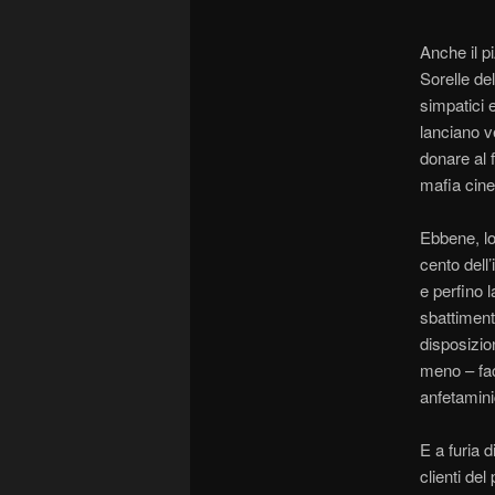
Anche il pi
Sorelle de
simpatici 
lanciano v
donare al 
mafia cine
Ebbene, lo
cento dell
e perfino 
sbattimenti
disposizion
meno – fa
anfetamini
E a furia d
clienti de