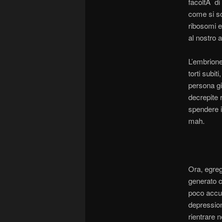
facoltÃ di
come si so
ribosomi e 
al nostro 
L’embrione
torti subit
persona giu
decrepite r
spendere i
mah.
Ora, egreg
generato c
poco accud
depression
rientrare n