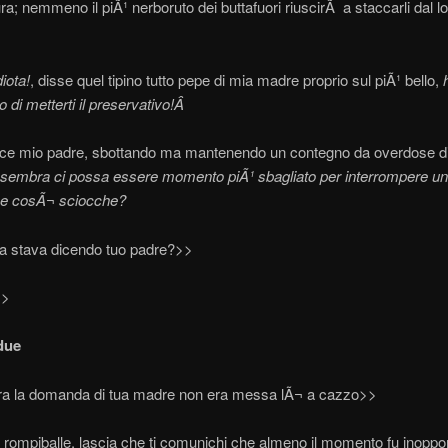
ura; nemmeno il piÃ¹ nerboruto dei buttafuori riuscirÃ a staccarli dal 
iota!
, disse quel tipino tutto pepe di mia madre proprio sul piÃ¹ bello,
o di metterti il preservativo!Â
ece mio padre, sbottando ma mantenendo un contegno da overdose di
 sembra ci possa essere momento piÃ¹ sbagliato per interrompere u
e cosÃ¬ sciocche?
 stava dicendo tuo padre?>>
>>
due
ra la domanda di tua madre non era messa lÃ¬ a cazzo>>
rompiballe, lascia che ti comunichi che almeno il momento fu inoppo