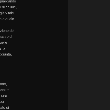
e guardando
di cellule,
gia vitale
e e quale.
zione dei
 cazzo di
uelle
si a
ggiunta,
ione,
entirsi
n una
per
ato di