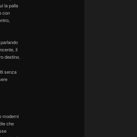
i la palla
no con
entro,
 parlando
ncente, il
ro destino.
lti senza
sere
ono moderni
ite che
esse