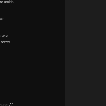
loro umido
hai
 Wild
n uomo
rtuno; Ã¨