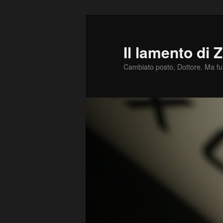
Vai
al
contenuto
Il lamento di 
principale
Cambiato posto, Dottore. Ma f