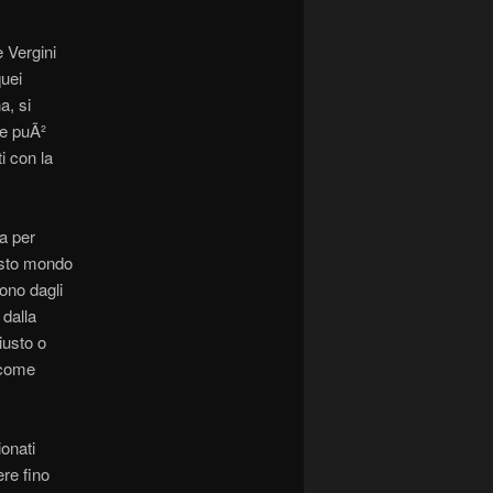
e Vergini
quei
a, si
re puÃ²
i con la
ta per
uesto mondo
dono dagli
 dalla
iusto o
 come
ionati
re fino