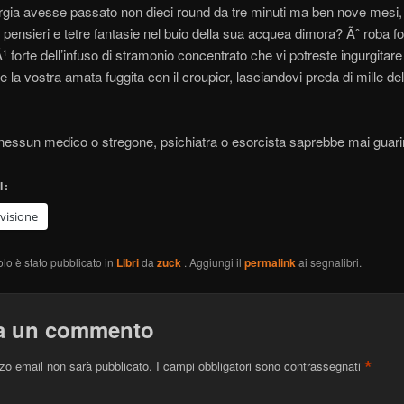
ergia avesse passato non dieci round da tre minuti ma ben nove mesi,
 pensieri e tetre fantasie nel buio della sua acquea dimora? Ãˆ roba for
Ã¹ forte dell’infuso di stramonio concentrato che vi potreste ingurgitare
 la vostra amata fuggita con il croupier, lasciandovi preda di mille del
 nessun medico o stregone, psichiatra o esorcista saprebbe mai guari
I:
visione
olo è stato pubblicato in
Libri
da
zuck
. Aggiungi il
permalink
ai segnalibri.
a un commento
*
izzo email non sarà pubblicato.
I campi obbligatori sono contrassegnati