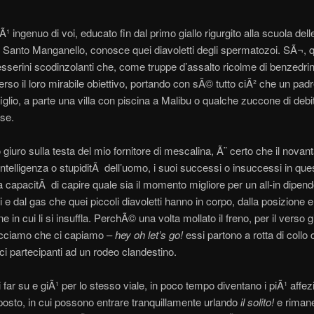
Ã¹ ingenuo di voi, educato fin dal primo giallo rigurgito alla scuola dell
l Santo Manganello, conosce quei diavoletti degli spermatozoi. SÃ¬, 
esserini scodinzolanti che, come truppe d’assalto ricolme di benzedrin
erso il loro mirabile obiettivo, portando con sÃ© tutto ciÃ² che un pad
figlio, a parte una villa con piscina a Malibu o qualche zuccone di debit
se.
 giuro sulla testa del mio fornitore di mescalina, Ã¨ certo che il novan
’intelligenza o stupiditÃ dell’uomo, i suoi successi o insuccessi in q
la capacitÃ di capire quale sia il momento migliore per un all-in dipen
 e dal gas che quei piccoli diavoletti hanno in corpo, dalla posizione e
e in cui li si insuffla. PerchÃ© una volta mollato il freno, per il verso g
cciamo che ci capiamo –
hey oh let’s go!
essi partono a rotta di collo
ci partecipanti ad un rodeo clandestino.
i far su e giÃ¹ per lo stesso viale, in poco tempo diventano i piÃ¹ affez
l posto, in cui possono entrare tranquillamente urlando
il solito!
e rimane