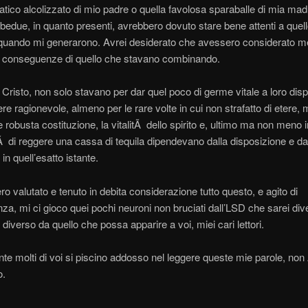
tico alcolizzato di mio padre o quella favolosa sparaballe di mia mad
edue, in quanto presenti, avrebbero dovuto stare bene attenti a quel
quando mi generarono. Avrei desiderato che avessero considerato me
i conseguenze di quello che stavano combinando.
 Cristo, non solo stavano per dar quel poco di germe vitale a loro dis
re ragionevole, almeno per le rare volte in cui non strafatto di etere, 
 robusta costituzione, la vitalitÃ dello spirito e, ultimo ma non meno 
Ã di reggere una cassa di tequila dipendevano dalla disposizione e da
in quell’esatto istante.
o valutato e tenuto in debita considerazione tutto questo, e agito di
a, mi ci gioco quei pochi neuroni non bruciati dall’LSD che sarei div
diverso da quello che possa apparire a voi, miei cari lettori.
te molti di voi si piscino addosso nel leggere queste mie parole, non
o.