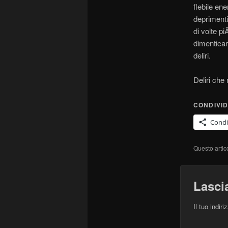
flebile en
deprimenti
di volte pi
dimenticare
deliri.
Deliri che
CONDIVID
Condi
Questo artic
Lasci
Il tuo indir