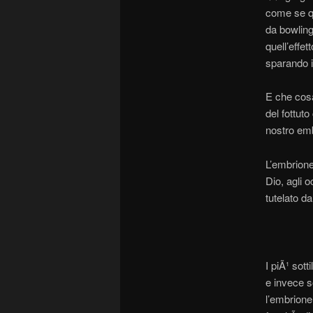
come se qu
da bowling 
quell’effet
sparando i b
E che cos
del fottuto
nostro emb
L’embrione
Dio, agli 
tutelato dal
I piÃ¹ sott
e invece s
l’embrione