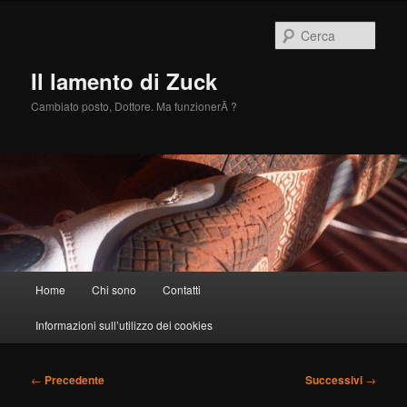
Vai
al
Cerca
contenuto
principale
Il lamento di Zuck
Cambiato posto, Dottore. Ma funzionerÃ ?
Menu
Home
Chi sono
Contatti
principale
Informazioni sull’utilizzo dei cookies
Navigazione
←
Precedente
Successivi
→
articolo